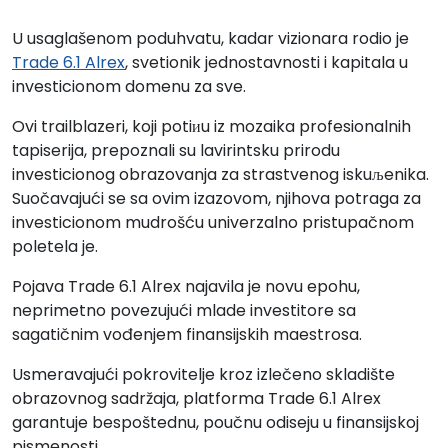
U usaglašenom poduhvatu, kadar vizionara rodio je
Trade 6.1 Alrex
, svetionik jednostavnosti i kapitala u
investicionom domenu za sve.
Ovi trailblazeri, koji potiиu iz mozaika profesionalnih
tapiserija, prepoznali su lavirintsku prirodu
investicionog obrazovanja za strastvenog iskuљenika.
Suočavajući se sa ovim izazovom, njihova potraga za
investicionom mudrošću univerzalno pristupačnom
poletela je.
Pojava Trade 6.1 Alrex najavila je novu epohu,
neprimetno povezujući mlade investitore sa
sagatičnim vođenjem finansijskih maestrosa.
Usmeravajući pokrovitelje kroz izlečeno skladište
obrazovnog sadržaja, platforma Trade 6.1 Alrex
garantuje bespoštednu, poučnu odiseju u finansijskoj
pismenosti.