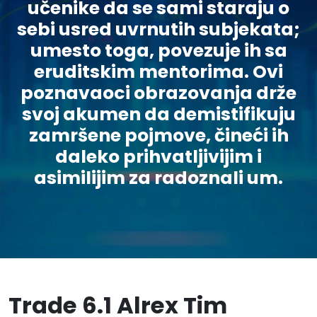
učenike da se sami staraju o
sebi usred uvrnutih subjekata;
umesto toga, povezuje ih sa
eruditskim mentorima. Ovi
poznavaoci obrazovanja drže
svoj akumen da demistifikuju
zamršene pojmove, čineći ih
daleko prihvatljivijim i
asimilijim za radoznali um.
Trade 6.1 Alrex Tim