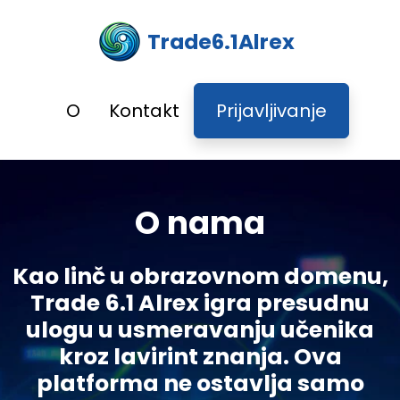
Trade6.1Alrex
O
Kontakt
Prijavljivanje
O nama
Kao linč u obrazovnom domenu,
Trade 6.1 Alrex igra presudnu
ulogu u usmeravanju učenika
kroz lavirint znanja. Ova
platforma ne ostavlja samo