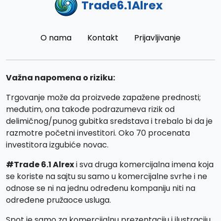
Trade6.1Alrex
O nama
Kontakt
Prijavljivanje
Važna napomena o riziku:
Trgovanje može da proizvede zapažene prednosti;
međutim, ona takođe podrazumeva rizik od
delimičnog/punog gubitka sredstava i trebalo bi da je
razmotre početni investitori. Oko 70 procenata
investitora izgubiće novac.
#Trade 6.1 Alrex
i sva druga komercijalna imena koja
se koriste na sajtu su samo u komercijalne svrhe i ne
odnose se ni na jednu određenu kompaniju niti na
određene pružaoce usluga.
Spot je samo za komercijalnu prezentaciju i ilustraciju,