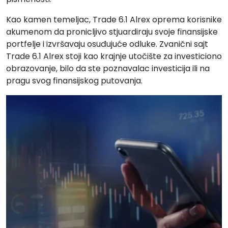
Kao kamen temeljac, Trade 6.1 Alrex oprema korisnike
akumenom da pronicljivo stjuardiraju svoje finansijske
portfelje i izvršavaju osuđujuće odluke. Zvanični sajt
Trade 6.1 Alrex stoji kao krajnje utočište za investiciono
obrazovanje, bilo da ste poznavalac investicija ili na
pragu svog finansijskog putovanja.