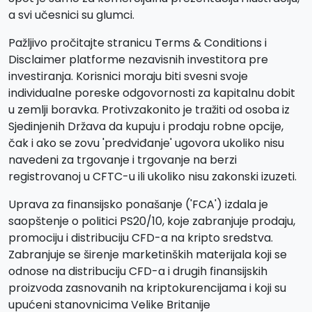
a svi učesnici su glumci.
Pažljivo pročitajte stranicu Terms & Conditions i
Disclaimer platforme nezavisnih investitora pre
investiranja. Korisnici moraju biti svesni svoje
individualne poreske odgovornosti za kapitalnu dobit
u zemlji boravka. Protivzakonito je tražiti od osoba iz
Sjedinjenih Država da kupuju i prodaju robne opcije,
čak i ako se zovu 'predviđanje' ugovora ukoliko nisu
navedeni za trgovanje i trgovanje na berzi
registrovanoj u CFTC-u ili ukoliko nisu zakonski izuzeti.
Uprava za finansijsko ponašanje ('FCA') izdala je
saopštenje o politici PS20/10, koje zabranjuje prodaju,
promociju i distribuciju CFD-a na kripto sredstva.
Zabranjuje se širenje marketinških materijala koji se
odnose na distribuciju CFD-a i drugih finansijskih
proizvoda zasnovanih na kriptokurencijama i koji su
upućeni stanovnicima Velike Britanije