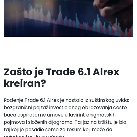
Zašto je Trade 6.1 Alrex
kreiran?
Rođenje Trade 6.1 Alrex je nastalo iz suštinskog uvida:
bezgranični pejzaž investicionog obrazovanja često
baca aspiratorne umove u lavirint enigmatskih
pojmova i složenih dijagrama. Taj jaz na tržištu je bio
taj koji je posadio seme za resurs koji može da
pojednostavi krivu učenja.