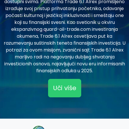
dostupni svima. Platforma Trade 6.1 Alrex promišljeno
izrađuje svoj pristup prihvatanju početnika, odavanje
počasti kulturnoj i jezičkoj inkluzivnosti i smeštaju one
koji su finansijski svesni. Kao svetionik u okviru
ekspanzivnog quard-oil-trade.com investiranja
akumena, Trade 6.1 Alrex osvetljava put ka
razumevanju suštinskih teneta finansijskih investicija. U
potrazi za ovom misijom, zvanični sajt Trade 6.1 Alrex
marljivo radi na negovanju dubljeg shvatanja
investicionih osnova, najavljujući novu eru informisanih
finansijskih odluka u 2025.
Uči više