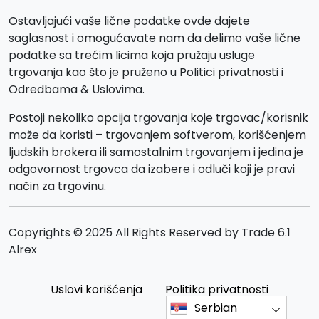
Ostavljajući vaše lične podatke ovde dajete
saglasnost i omogućavate nam da delimo vaše lične
podatke sa trećim licima koja pružaju usluge
trgovanja kao što je pruženo u Politici privatnosti i
Odredbama & Uslovima.
Postoji nekoliko opcija trgovanja koje trgovac/korisnik
može da koristi – trgovanjem softverom, korišćenjem
ljudskih brokera ili samostalnim trgovanjem i jedina je
odgovornost trgovca da izabere i odluči koji je pravi
način za trgovinu.
Copyrights © 2025 All Rights Reserved by Trade 6.1
Alrex
Uslovi korišćenja
Politika privatnosti
Serbian