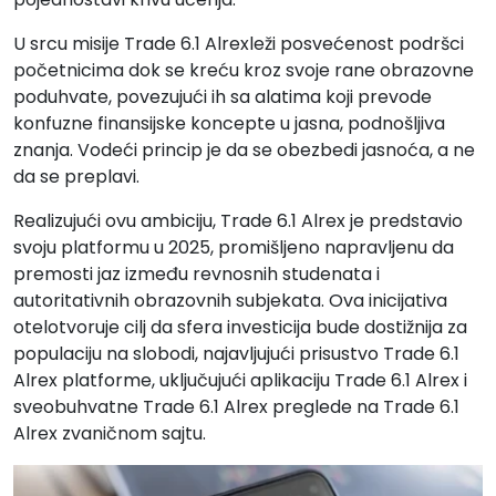
U srcu misije Trade 6.1 Alrexleži posvećenost podršci
početnicima dok se kreću kroz svoje rane obrazovne
poduhvate, povezujući ih sa alatima koji prevode
konfuzne finansijske koncepte u jasna, podnošljiva
znanja. Vodeći princip je da se obezbedi jasnoća, a ne
da se preplavi.
Realizujući ovu ambiciju, Trade 6.1 Alrex je predstavio
svoju platformu u 2025, promišljeno napravljenu da
premosti jaz između revnosnih studenata i
autoritativnih obrazovnih subjekata. Ova inicijativa
otelotvoruje cilj da sfera investicija bude dostižnija za
populaciju na slobodi, najavljujući prisustvo Trade 6.1
Alrex platforme, uključujući aplikaciju Trade 6.1 Alrex i
sveobuhvatne Trade 6.1 Alrex preglede na Trade 6.1
Alrex zvaničnom sajtu.