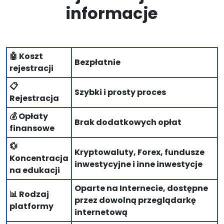
informacje
🤖 Koszt
Bezpłatnie
rejestracji
📋
Szybki i prosty proces
Rejestracja
💰 Opłaty
Brak dodatkowych opłat
finansowe
💱
Kryptowaluty, Forex, fundusze
Koncentracja
inwestycyjne i inne inwestycje
na edukacji
Oparte na Internecie, dostępne
📊 Rodzaj
przez dowolną przeglądarkę
platformy
internetową