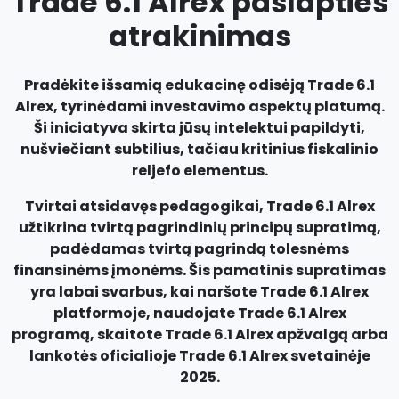
Trade 6.1 Alrex paslapties
atrakinimas
Pradėkite išsamią edukacinę odisėją Trade 6.1
Alrex, tyrinėdami investavimo aspektų platumą.
Ši iniciatyva skirta jūsų intelektui papildyti,
nušviečiant subtilius, tačiau kritinius fiskalinio
reljefo elementus.
Tvirtai atsidavęs pedagogikai, Trade 6.1 Alrex
užtikrina tvirtą pagrindinių principų supratimą,
padėdamas tvirtą pagrindą tolesnėms
finansinėms įmonėms. Šis pamatinis supratimas
yra labai svarbus, kai naršote Trade 6.1 Alrex
platformoje, naudojate Trade 6.1 Alrex
programą, skaitote Trade 6.1 Alrex apžvalgą arba
lankotės oficialioje Trade 6.1 Alrex svetainėje
2025.