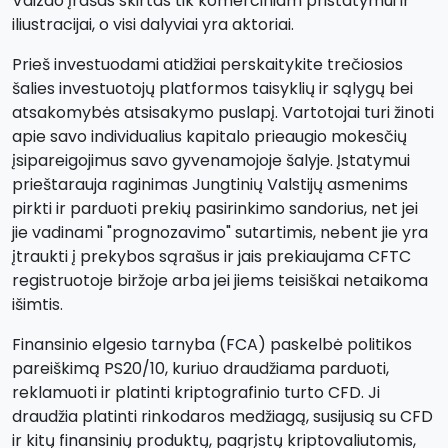
Vaizdo įrašas skirtas tik komerciniam pristatymui ir
iliustracijai, o visi dalyviai yra aktoriai.
Prieš investuodami atidžiai perskaitykite trečiosios
šalies investuotojų platformos taisyklių ir sąlygų bei
atsakomybės atsisakymo puslapį. Vartotojai turi žinoti
apie savo individualius kapitalo prieaugio mokesčių
įsipareigojimus savo gyvenamojoje šalyje. Įstatymui
prieštarauja raginimas Jungtinių Valstijų asmenims
pirkti ir parduoti prekių pasirinkimo sandorius, net jei
jie vadinami "prognozavimo" sutartimis, nebent jie yra
įtraukti į prekybos sąrašus ir jais prekiaujama CFTC
registruotoje biržoje arba jei jiems teisiškai netaikoma
išimtis.
Finansinio elgesio tarnyba (FCA) paskelbė politikos
pareiškimą PS20/10, kuriuo draudžiama parduoti,
reklamuoti ir platinti kriptografinio turto CFD. Ji
draudžia platinti rinkodaros medžiagą, susijusią su CFD
ir kitų finansinių produktų, pagrįstų kriptovaliutomis,