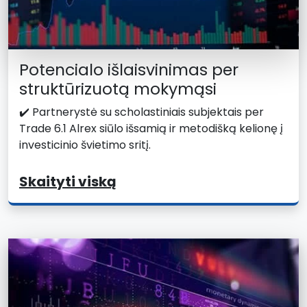
Potencialo išlaisvinimas per
struktūrizuotą mokymąsi
✔️ Partnerystė su scholastiniais subjektais per
Trade 6.1 Alrex siūlo išsamią ir metodišką kelionę į
investicinio švietimo sritį.
Skaityti viską