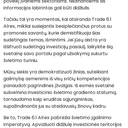
poveikį įvairiems sektoriams. Nežinantiems šis
informacijos labirintas gali būti didžiulis.
Tačiau tai yra momentas, kai atsiranda Trade 6.1
Alrex, mikliai susiejantis besiplečiančius protus su
pramonės savantų, kurie demistifikuoja šias
sudėtingas temas, išmintimi. Jei jūsų aistra yra
iššifruoti sudėtingą investicijų pasaulį, laikykite šią
svetainę savo portalu pagal užsakymą sukurtu
švietimo turiniu.
Mūsų siekis yra demokratizuoti žinias, suteikiant
galimybę asmenims iš visų sričių kompetencijos
panaudoti pagrindines įžvalgas. Iš esmės svetainė
sušvelnina investicinio švietimo gradiento statumą,
tarnaudama kaip eruditas sąjungininkas,
supažindinantis jus su atsidavusių žinovų kadru.
Be to, Trade 6.1 Alrex pabrėžia švietimo įgalinimo
imperatyvą. Apvažiuoti didžiulę investicinės teritorijos