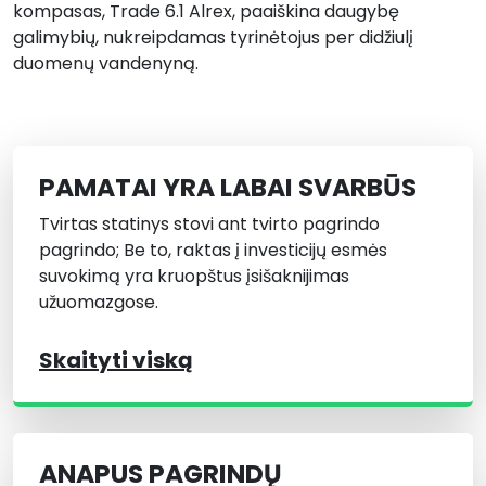
kompasas, Trade 6.1 Alrex, paaiškina daugybę
galimybių, nukreipdamas tyrinėtojus per didžiulį
duomenų vandenyną.
PAMATAI YRA LABAI SVARBŪS
Tvirtas statinys stovi ant tvirto pagrindo
pagrindo; Be to, raktas į investicijų esmės
suvokimą yra kruopštus įsišaknijimas
užuomazgose.
Skaityti viską
ANAPUS PAGRINDŲ