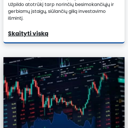
Užpildo atotrūkį tarp norinčių besimokančiųjų ir
gerbiamų įstaigų, siūlančių gilią investavimo
išmintį.
Skaityti viską