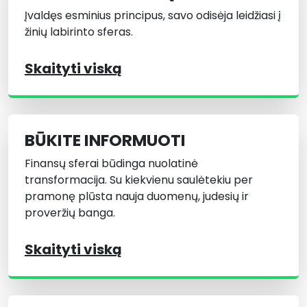
Įvaldęs esminius principus, savo odisėja leidžiasi į
žinių labirinto sferas.
Skaityti viską
BŪKITE INFORMUOTI
Finansų sferai būdinga nuolatinė
transformacija. Su kiekvienu saulėtekiu per
pramonę plūsta nauja duomenų, judesių ir
proveržių banga.
Skaityti viską