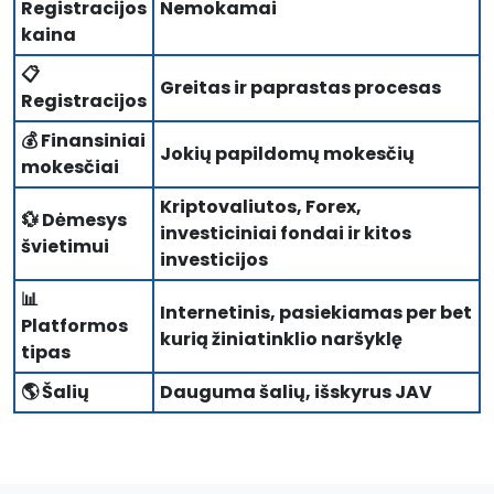
Registracijos
Nemokamai
kaina
📋
Greitas ir paprastas procesas
Registracijos
💰 Finansiniai
Jokių papildomų mokesčių
mokesčiai
Kriptovaliutos, Forex,
💱 Dėmesys
investiciniai fondai ir kitos
švietimui
investicijos
📊
Internetinis, pasiekiamas per bet
Platformos
kurią žiniatinklio naršyklę
tipas
🌎 Šalių
Dauguma šalių, išskyrus JAV