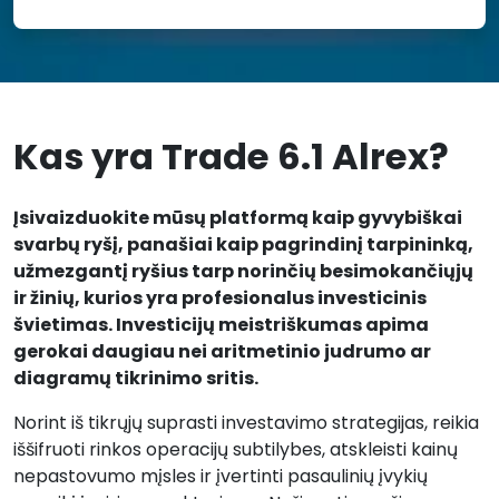
Kas yra Trade 6.1 Alrex?
Įsivaizduokite mūsų platformą kaip gyvybiškai
svarbų ryšį, panašiai kaip pagrindinį tarpininką,
užmezgantį ryšius tarp norinčių besimokančiųjų
ir žinių, kurios yra profesionalus investicinis
švietimas. Investicijų meistriškumas apima
gerokai daugiau nei aritmetinio judrumo ar
diagramų tikrinimo sritis.
Norint iš tikrųjų suprasti investavimo strategijas, reikia
iššifruoti rinkos operacijų subtilybes, atskleisti kainų
nepastovumo mįsles ir įvertinti pasaulinių įvykių