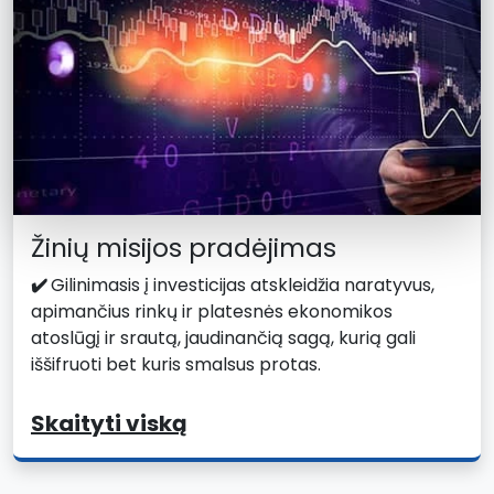
Žinių misijos pradėjimas
✔️
Gilinimasis į investicijas atskleidžia naratyvus,
apimančius rinkų ir platesnės ekonomikos
atoslūgį ir srautą, jaudinančią sagą, kurią gali
iššifruoti bet kuris smalsus protas.
Skaityti viską