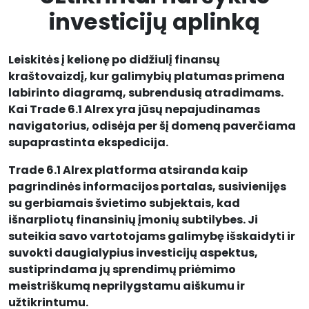
investicijų aplinką
Leiskitės į kelionę po didžiulį finansų
kraštovaizdį, kur galimybių platumas primena
labirinto diagramą, subrendusią atradimams.
Kai Trade 6.1 Alrex yra jūsų nepajudinamas
navigatorius, odisėja per šį domeną paverčiama
supaprastinta ekspedicija.
Trade 6.1 Alrex platforma atsiranda kaip
pagrindinės informacijos portalas, susivienijęs
su gerbiamais švietimo subjektais, kad
išnarpliotų finansinių įmonių subtilybes. Ji
suteikia savo vartotojams galimybę išskaidyti ir
suvokti daugialypius investicijų aspektus,
sustiprindama jų sprendimų priėmimo
meistriškumą neprilygstamu aiškumu ir
užtikrintumu.