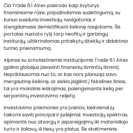
Čia Trade 6.1 Alrex pasirodo kaip švyturys
finansiniame rūke, pripažindamas sudėtingumą, su
kuriuo susiduria investicijų navigatoriai, ir
stengdamasis demistifikuoti kelionę naujokams. Šis
portalas nustato ryšį tarp neofitų ir garbingų
institucijų, užtikrindamas pritaikytų išteklių ir didaktinio
turinio prieinamumą.
Aljanse su scholastinėmis institucijomis Trade 6.1 Alrex
įgalina globėjus įsisavinti finansinių išminčių išmintį.
Nepriklausomai nuo to, ar kas nors planuoja savo
mergautinę kelionę, ar siekia įsigilinti į fiskalines žinias,
tai yra mokslinis ieškojimas, palengvinantis kelią per
serpantinų investavimo reljefą.
Investavimo priemonės yra įvairios, kiekvienai jų
taikomi saviti principai ir judėjimai. Investicijų spektras,
apimantis nuo atsargų ir įsipareigojimų iki materialiojo
turto ir žaliavų, iš tiesų yra platus. Šis skaitmeninis