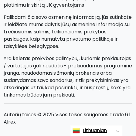
platinimu ir skirtą JK gyventojams
Palikdami čia savo asmeninę informaciją, jūs sutinkate
ir leidžiate mums dalytis jūsų asmenine informacija su
trečiosiomis šalimis, teikiančiomis prekybos
paslaugas, kaip numatyta privatumo politikoje ir
taisyklėse bei sąlygose.
Yra keletas prekybos galimybių, kuriomis prekiautojas
/ vartotojas gali naudotis - prekiaudamas programine
įranga, naudodamasis žmonių brokeriais arba
sudarydamas savo sandorius, ir tik prekybininkas yra
atsakingas už tai, kad pasirinktų ir nuspręstų, koks yra
tinkamas būdas jam prekiauti.
Autorių teisės © 2025 Visos teisės saugomos Trade 6.1
Alrex
Lithuanian