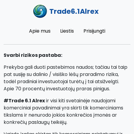
Trade6.1Alrex
Apie mus
Liestis
Prisijungti
Svarbi rizikos pastaba:
Prekyba gali duoti pastebimos naudos; tačiau tai taip
pat susiję su dalinio / visiško lėšų praradimo rizika,
todėl pradiniai investuotojai turėtų į tai atsižvelgti.
Apie 70 procentų investuotojų praras pinigus.
#Trade 6.1 Alrex
ir visi kiti svetainėje naudojami
komerciniai pavadinimai yra skirti tik komerciniams
tikslams ir nenurodo jokios konkrečios įmonės ar
konkrečių paslaugų teikėjų.