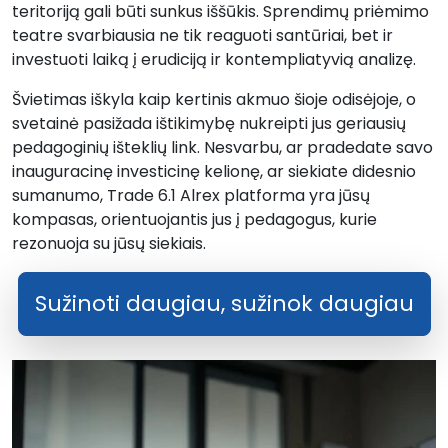
teritoriją gali būti sunkus iššūkis. Sprendimų priėmimo
teatre svarbiausia ne tik reaguoti santūriai, bet ir
investuoti laiką į erudiciją ir kontempliatyvią analizę.
Švietimas iškyla kaip kertinis akmuo šioje odisėjoje, o
svetainė pasižada ištikimybę nukreipti jus geriausių
pedagoginių išteklių link. Nesvarbu, ar pradedate savo
inauguracinę investicinę kelionę, ar siekiate didesnio
sumanumo, Trade 6.1 Alrex platforma yra jūsų
kompasas, orientuojantis jus į pedagogus, kurie
rezonuoja su jūsų siekiais.
Sužinoti daugiau, sužinok daugiau