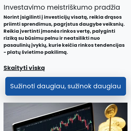
Investavimo meistriškumo pradžia
Norint įsigilinti į investicijų visatą, reikia drąsos
priimti sprendimus, pagrįstus daugybe veiksnių.
Reikia įvertinti įmonės rinkos vertę, palyginti
riziką su būsimu pelnu ir neatsilikti nuo
pasaulinių įvykių, kurie keičia rinkos tendencijas
- platų švietimo pakilimą.
Skaityti viską
Sužinoti daugiau, sužinok daugiau