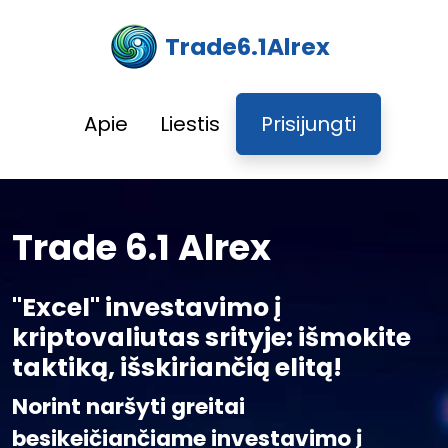
Trade6.1Alrex
Apie
Liestis
Prisijungti
Trade 6.1 Alrex
"Excel" investavimo į
kriptovaliutas srityje: išmokite
taktiką, išskiriančią elitą!
Norint naršyti greitai
besikeičiančiame investavimo į