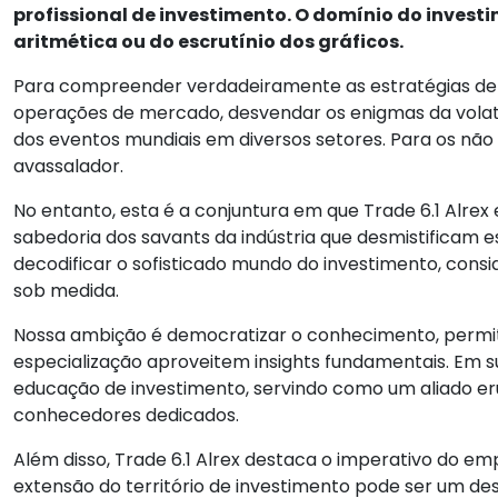
profissional de investimento. O domínio do invest
aritmética ou do escrutínio dos gráficos.
Para compreender verdadeiramente as estratégias de i
operações de mercado, desvendar os enigmas da volati
dos eventos mundiais em diversos setores. Para os não i
avassalador.
No entanto, esta é a conjuntura em que Trade 6.1 Alr
sabedoria dos savants da indústria que desmistificam 
decodificar o sofisticado mundo do investimento, consi
sob medida.
Nossa ambição é democratizar o conhecimento, permiti
especialização aproveitem insights fundamentais. Em sua
educação de investimento, servindo como um aliado er
conhecedores dedicados.
Além disso, Trade 6.1 Alrex destaca o imperativo do 
extensão do território de investimento pode ser um des