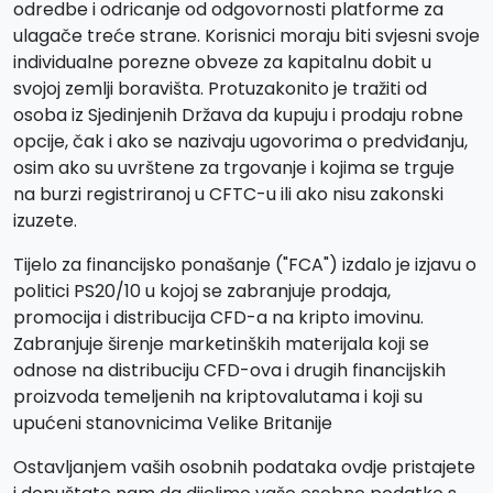
odredbe i odricanje od odgovornosti platforme za
ulagače treće strane. Korisnici moraju biti svjesni svoje
individualne porezne obveze za kapitalnu dobit u
svojoj zemlji boravišta. Protuzakonito je tražiti od
osoba iz Sjedinjenih Država da kupuju i prodaju robne
opcije, čak i ako se nazivaju ugovorima o predviđanju,
osim ako su uvrštene za trgovanje i kojima se trguje
na burzi registriranoj u CFTC-u ili ako nisu zakonski
izuzete.
Tijelo za financijsko ponašanje ("FCA") izdalo je izjavu o
politici PS20/10 u kojoj se zabranjuje prodaja,
promocija i distribucija CFD-a na kripto imovinu.
Zabranjuje širenje marketinških materijala koji se
odnose na distribuciju CFD-ova i drugih financijskih
proizvoda temeljenih na kriptovalutama i koji su
upućeni stanovnicima Velike Britanije
Ostavljanjem vaših osobnih podataka ovdje pristajete