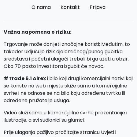
O nama
Kontakt
Prijava
Važna napomena o riziku:
Trgovanje može donijeti značajne koristi; Međutim, to
također uključuje rizik djelomičnog/punog gubitka
sredstava i početni ulagači trebali bi ga uzeti u obzir.
Oko 70 posto investitora izgubit će novac.
#Trade 6.1 Alrex
i bilo koji drugi komercijalni nazivi koji
se koriste na web mjestu služe samo u komercijalne
svrhe i ne odnose se na bilo koju određenu tvrtku ili
određene pružatelje usluga.
Video služi samo u komercijalne svrhe prezentacije i
ilustracije, a svi sudionici su glumci.
Prije ulaganja pažljivo pročitajte stranicu Uvjeti i