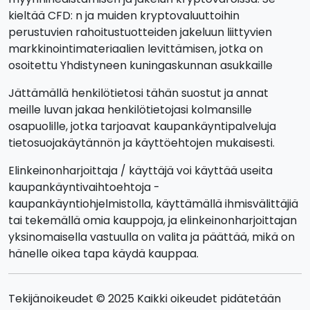
kieltää CFD: n ja muiden kryptovaluuttoihin
perustuvien rahoitustuotteiden jakeluun liittyvien
markkinointimateriaalien levittämisen, jotka on
osoitettu Yhdistyneen kuningaskunnan asukkaille
Jättämällä henkilötietosi tähän suostut ja annat
meille luvan jakaa henkilötietojasi kolmansille
osapuolille, jotka tarjoavat kaupankäyntipalveluja
tietosuojakäytännön ja käyttöehtojen mukaisesti.
Elinkeinonharjoittaja / käyttäjä voi käyttää useita
kaupankäyntivaihtoehtoja -
kaupankäyntiohjelmistolla, käyttämällä ihmisvälittäjiä
tai tekemällä omia kauppoja, ja elinkeinonharjoittajan
yksinomaisella vastuulla on valita ja päättää, mikä on
hänelle oikea tapa käydä kauppaa.
Tekijänoikeudet © 2025 Kaikki oikeudet pidätetään