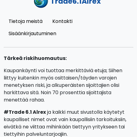
Trade6.1Alrex
Tietoja meistä
Kontakti
Sisäänkirjautuminen
Tärkeä riskihuomautus:
Kaupankäynti voi tuottaa merkittäviä etuja; Siihen
liittyy kuitenkin myös osittaisen/täyden varojen
menetyksen riski, ja alkuperäisten sijoittajien olisi
harkittava sitä. Noin 70 prosenttia sijoittajista
menettää rahaa.
#Trade 6.1 Alrex
ja kaikki muut sivustolla käytetyt
kaupalliset nimet ovat vain kaupallisiin tarkoituksiin,
eivätkä ne viittaa mihinkään tiettyyn yritykseen tai
tiettyihin palveluntarjoajiin.