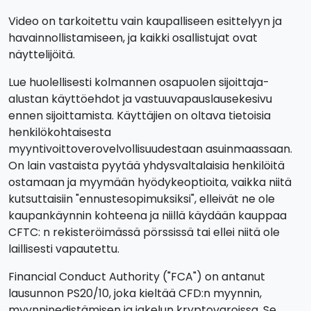
Video on tarkoitettu vain kaupalliseen esittelyyn ja
havainnollistamiseen, ja kaikki osallistujat ovat
näyttelijöitä.
Lue huolellisesti kolmannen osapuolen sijoittaja-
alustan käyttöehdot ja vastuuvapauslausekesivu
ennen sijoittamista. Käyttäjien on oltava tietoisia
henkilökohtaisesta
myyntivoittoverovelvollisuudestaan asuinmaassaan.
On lain vastaista pyytää yhdysvaltalaisia henkilöitä
ostamaan ja myymään hyödykeoptioita, vaikka niitä
kutsuttaisiin "ennustesopimuksiksi", elleivät ne ole
kaupankäynnin kohteena ja niillä käydään kauppaa
CFTC: n rekisteröimässä pörssissä tai ellei niitä ole
laillisesti vapautettu.
Financial Conduct Authority ("FCA") on antanut
lausunnon PS20/10, joka kieltää CFD:n myynnin,
myynninedistämisen ja jakelun kryptovaroissa. Se