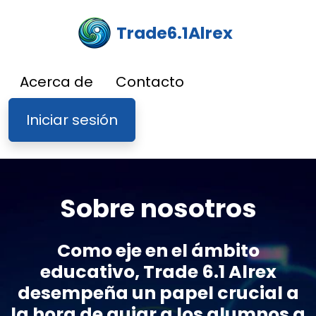
Trade6.1Alrex
Acerca de
Contacto
Iniciar sesión
Sobre nosotros
Como eje en el ámbito
educativo, Trade 6.1 Alrex
desempeña un papel crucial a
la hora de guiar a los alumnos a